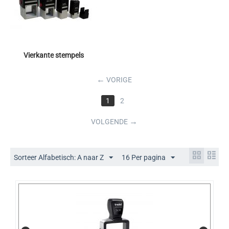
Vierkante stempels
←
VORIGE
1
2
→
VOLGENDE
Sorteer Alfabetisch: A naar Z
16 Per pagina