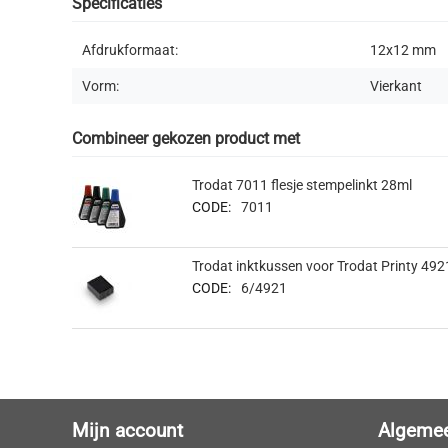
Specificaties
Afdrukformaat:
12x12
mm
Vorm:
Vierkant
Combineer gekozen product met
Trodat 7011 flesje stempelinkt 28ml
CODE:
7011
Trodat inktkussen voor Trodat Printy 492
CODE:
6/4921
Mijn account
Algeme