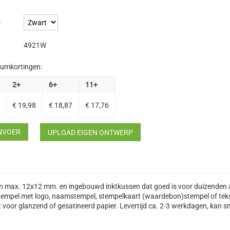
:
4921W
umkortingen:
2+
6+
11+
€
19,98
€
18,87
€
17,76
INVOER
UPLOAD EIGEN ONTWERP
 van max. 12x12 mm. en ingebouwd inktkussen dat goed is voor duizenden
, stempel met logo, naamstempel, stempelkaart (waardebon)stempel of tek
t voor glanzend of gesatineerd papier. Levertijd ca. 2-3 werkdagen, kan sne