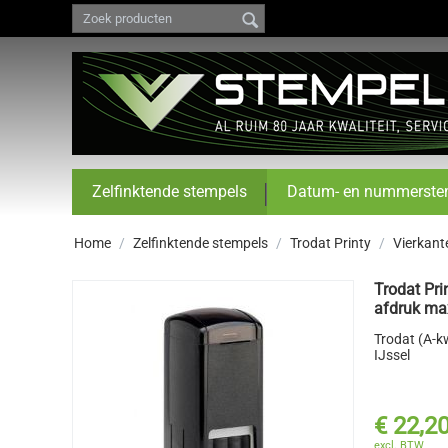
Zelfinktende stempels
Datum- en nummerste
Home
/
Zelfinktende stempels
/
Trodat Printy
/
Vierkant
Trodat Pri
afdruk m
Trodat (A-k
IJssel
€
22,2
excl. BTW