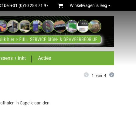
Of bel +31 (0)10 284 71 97
Winkelwagen is leeg
ussens + inkt
Acties
1
van
4
j afhalen in Capelle aan den