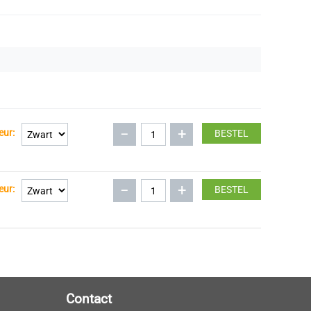
−
+
eur:
BESTEL
−
+
eur:
BESTEL
Contact