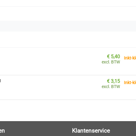
€
5,40
Inkt-kl
excl. BTW
1
€
3,15
Inkt-kl
excl. BTW
en
Klantenservice