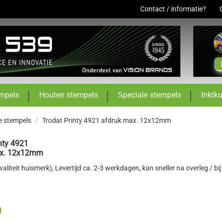
Contact / informatie?
mpels
Houten stempels
Speciale stempels
Inktk
e stempels
/
Trodat Printy 4921 afdruk max. 12x12mm
nty 4921
ax. 12x12mm
waliteit huismerk)
, Levertijd ca. 2-3 werkdagen, kan sneller na overleg / bi
0