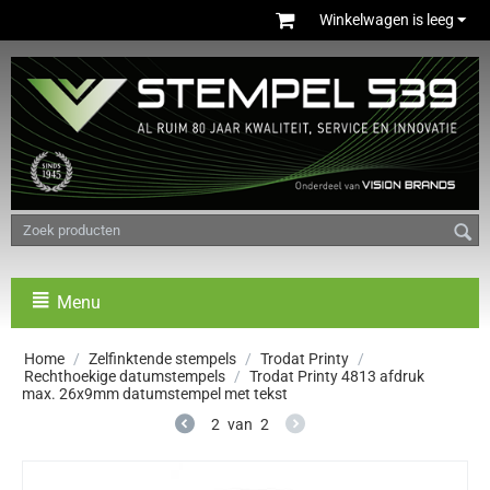
Winkelwagen is leeg
Menu
Home
/
Zelfinktende stempels
/
Trodat Printy
/
Rechthoekige datumstempels
/
Trodat Printy 4813 afdruk
max. 26x9mm datumstempel met tekst
2
van
2