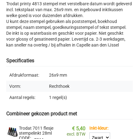
Trodat printy 4813 stempel met verstelbare datum wordt geleverd
incl. tekstplaat van max. 26x9 mm. en ingebouwd inktkussen
welke goed is voor duizenden afdrukken.
U kunt deze stempel gebruiken als poststempel, boekhoud
stempel, naam stempel, goedkeuringsstempel of tekst stempel.
De inkt is op waterbasis en geschikt voor papier. Niet geschikt
voor glossy of gesatineerd papier. Levertijd ca. 2-3 werkdagen,
kan sneller na overleg / bij afhalen in Capelle aan den IJssel
Specificaties
Afdrukformaat:
26x9
mm
Vorm:
Rechthoek
Aantal regels:
1
regel(s)
Combineer gekozen product met
Trodat 7011 flesje
€
5,40
Inkt-kleur:
stempelinkt 28ml
excl. BTW
CODE: