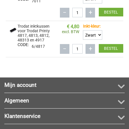
7011
−
+
BESTEL
Trodat inktkussen
€
4,80
Inkt-kleur:
voor Trodat Printy
excl. BTW
4817, 4813, 4812,
48313 en 4917
CODE:
6/4817
−
+
BESTEL
Mijn account
Algemeen
Klantenservice