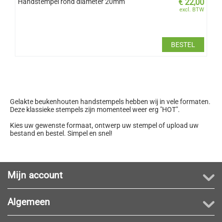
Handstempel rond diameter 20mm
€
22,00
excl. BTW
BESTEL
Gelakte beukenhouten handstempels hebben wij in vele formaten.
Deze klassieke stempels zijn momenteel weer erg "HOT".
Kies uw gewenste formaat, ontwerp uw stempel of upload uw
bestand en bestel. Simpel en snel!
Mijn account
Algemeen