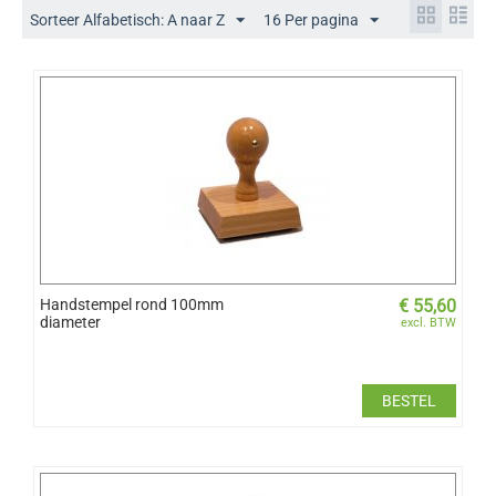
Sorteer Alfabetisch: A naar Z
16 Per pagina
Handstempel rond 100mm
€
55,60
diameter
excl. BTW
BESTEL