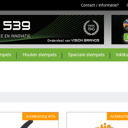
Contact / informatie?
mpels
Houten stempels
Speciale stempels
Inktk
Actiekorting 40%
Actiekort