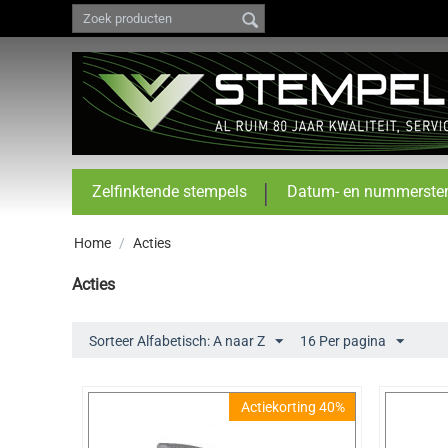
Zelfinktende stempels
Datum- en nummerste
Home
/
Acties
Acties
Sorteer Alfabetisch: A naar Z
16 Per pagina
Actiekorting 40%