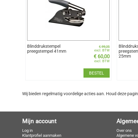
Blinddrukstempel
Blinddruk
€
99,35
excl. BTW
preegstempel 41mm
preegste
€
60,00
25mm
excl. BTW
BESTEL
Wij bieden regelmatig voordelige acties aan. Houd deze pagin
Mijn account
Algeme
Log in
Over ons
Klantprofiel aanmaken
Algemene v