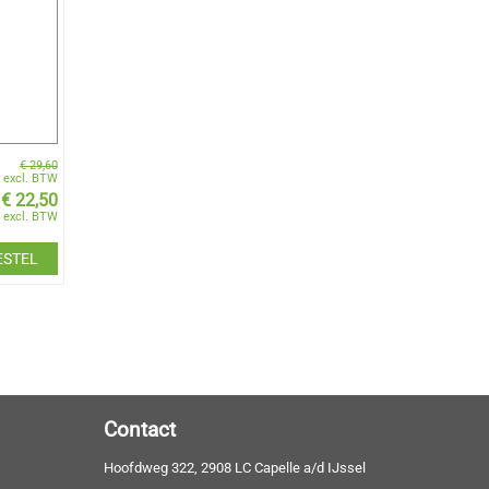
€
29,60
excl. BTW
€
22,50
excl. BTW
ESTEL
Contact
Hoofdweg 322, 2908 LC Capelle a/d IJssel