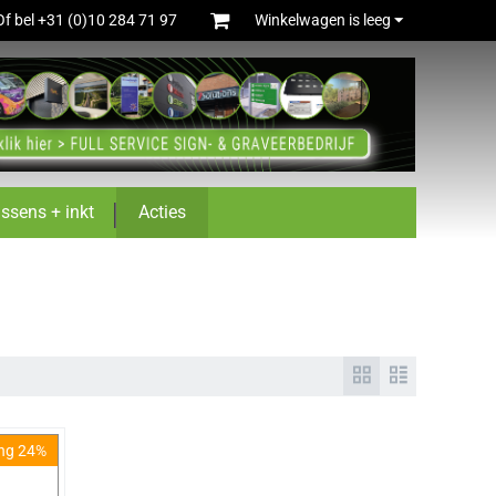
Of bel +31 (0)10 284 71 97
Winkelwagen is leeg
ussens + inkt
Acties
ing 24%