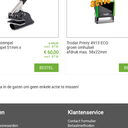
stempel
Trodat Printy 4913 ECO
€
99,35
excl. BTW
mpel 51mm x
groen omhulsel
€
60,00
afdruk max. 58x22mm
excl. BTW
BESTEL
B
a in de gaten om geen enkele actie te missen!
en
Klantenservice
Contact formulier
oorwaarden
Betaalmethoden