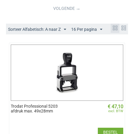
→
VOLGENDE
Sorteer Alfabetisch: A naar Z
16 Per pagina
Trodat Professional 5203
€
47,10
afdruk max. 49x28mm
excl. BTW
BESTEL