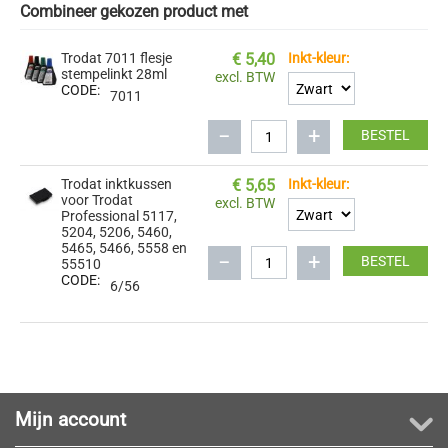
Combineer gekozen product met
Trodat 7011 flesje
€
5,40
Inkt-kleur:
stempelinkt 28ml
excl. BTW
CODE:
7011
−
+
BESTEL
Trodat inktkussen
€
5,65
Inkt-kleur:
voor Trodat
excl. BTW
Professional 5117,
5204, 5206, 5460,
5465, 5466, 5558 en
−
+
BESTEL
55510
CODE:
6/56
Mijn account