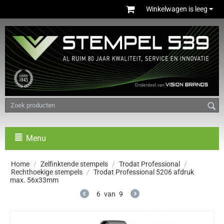
Winkelwagen is leeg
Menu
Home
/
Zelfinktende stempels
/
Trodat Professional
/
Rechthoekige stempels
/
Trodat Professional 5206 afdruk
max. 56x33mm
6
van
9