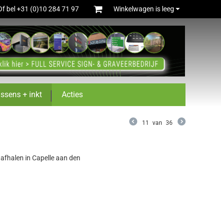
Of bel +31 (0)10 284 71 97
Winkelwagen is leeg
ussens + inkt
Acties
11
van
36
j afhalen in Capelle aan den