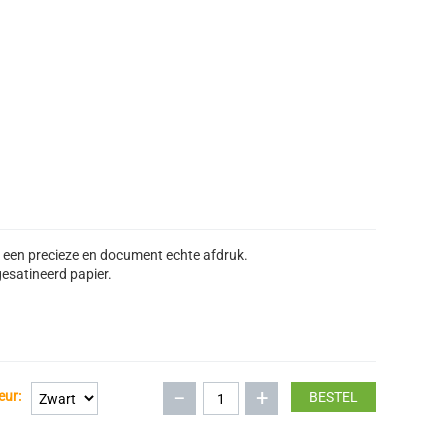
k een precieze en document echte afdruk.
gesatineerd papier.
−
+
eur:
BESTEL