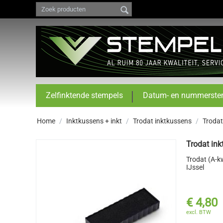
Zelfinktende stempels
Datum- en nummerste
Home
/
Inktkussens + inkt
/
Trodat inktkussens
/
Trodat
Trodat ink
Trodat (A-k
IJssel
€
4,80
excl. BTW