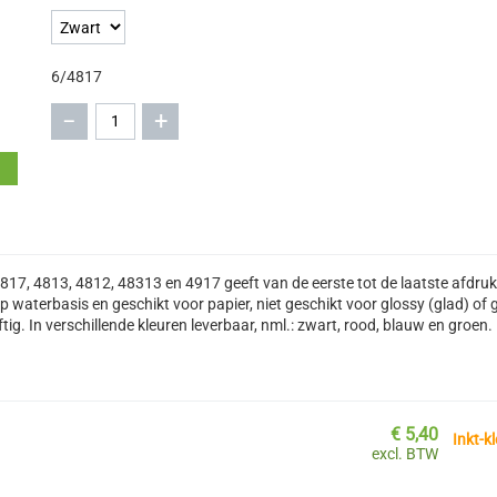
6/4817
−
+
817, 4813, 4812, 48313 en 4917 geeft van de eerste tot de laatste afdru
p waterbasis en geschikt voor papier, niet geschikt voor glossy (glad) of 
ftig. In verschillende kleuren leverbaar, nml.: zwart, rood, blauw en groen.
€
5,40
Inkt-kl
excl. BTW