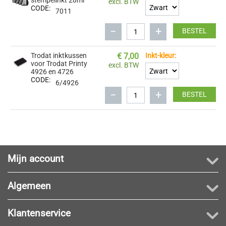
stempelinkt 28ml
excl. BTW
CODE:
7011
−
+
BESTEL
Trodat inktkussen
€
7,00
Inkt-kleur:
voor Trodat Printy
excl. BTW
4926 en 4726
CODE:
6/4926
−
+
BESTEL
Mijn account
Algemeen
Klantenservice