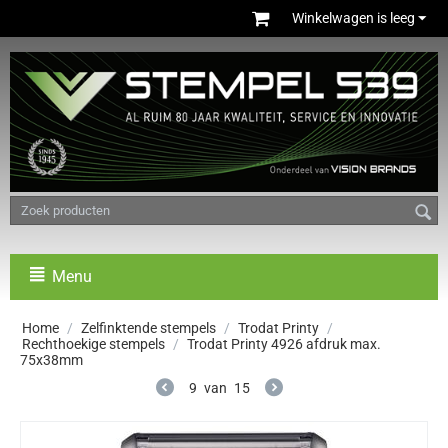
Winkelwagen is leeg
Menu
Home
/
Zelfinktende stempels
/
Trodat Printy
/
Rechthoekige stempels
/
Trodat Printy 4926 afdruk max.
75x38mm
9
van
15