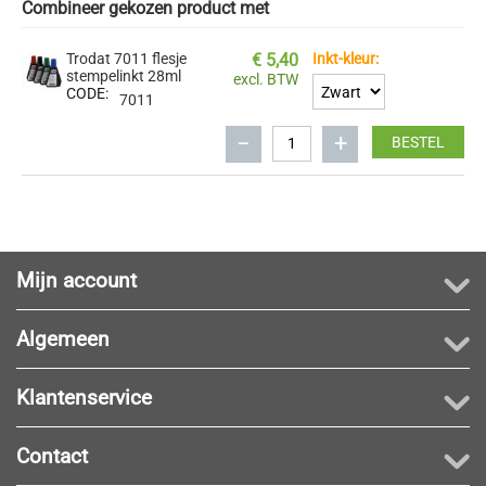
Combineer gekozen product met
Trodat 7011 flesje
€
5,40
Inkt-kleur:
stempelinkt 28ml
excl. BTW
CODE:
7011
−
+
BESTEL
Mijn account
Algemeen
Klantenservice
Contact