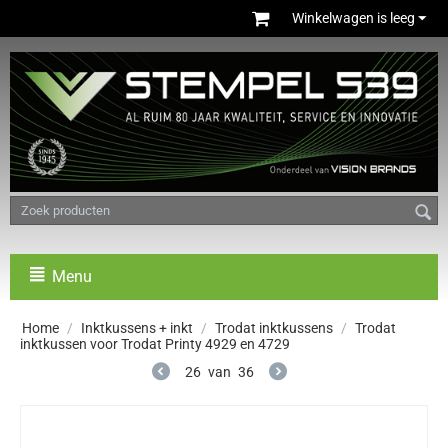
Winkelwagen is leeg
Menu
Home
/
Inktkussens + inkt
/
Trodat inktkussens
/
Trodat
inktkussen voor Trodat Printy 4929 en 4729
26
van
36