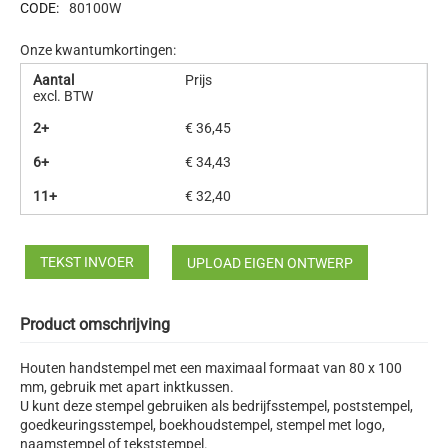
CODE:
80100W
Onze kwantumkortingen:
Aantal
Prijs
excl. BTW
2+
€
36,45
6+
€
34,43
11+
€
32,40
TEKST INVOER
UPLOAD EIGEN ONTWERP
Product omschrijving
Houten handstempel met een maximaal formaat van 80 x 100
mm, gebruik met apart inktkussen.
U kunt deze stempel gebruiken als bedrijfsstempel, poststempel,
goedkeuringsstempel, boekhoudstempel, stempel met logo,
naamstempel of tekststempel.