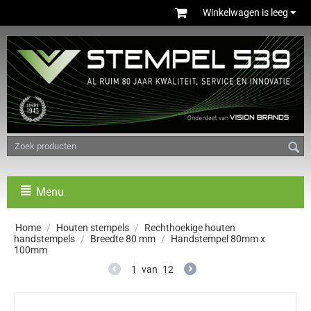
Winkelwagen is leeg
Menu
Home
/
Houten stempels
/
Rechthoekige houten
handstempels
/
Breedte 80 mm
/
Handstempel 80mm x
100mm
1
van
12