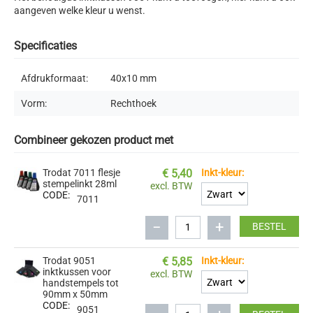
aangeven welke kleur u wenst.
Specificaties
Afdrukformaat:
40x10
mm
Vorm:
Rechthoek
Combineer gekozen product met
Trodat 7011 flesje
€
5,40
Inkt-kleur:
stempelinkt 28ml
excl. BTW
CODE:
7011
−
+
BESTEL
Trodat 9051
€
5,85
Inkt-kleur:
inktkussen voor
excl. BTW
handstempels tot
90mm x 50mm
CODE:
9051