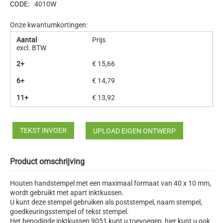
CODE:
4010W
Onze kwantumkortingen:
Aantal
Prijs
excl. BTW
2+
€
15,66
6+
€
14,79
11+
€
13,92
TEKST INVOER
UPLOAD EIGEN ONTWERP
Product omschrijving
Houten handstempel met een maximaal formaat van 40 x 10 mm,
wordt gebruikt met apart inktkussen.
U kunt deze stempel gebruiken als poststempel, naam stempel,
goedkeuringsstempel of tekst stempel.
Het benodigde inktkussen 9051 kunt u toevoegen, hier kunt u ook