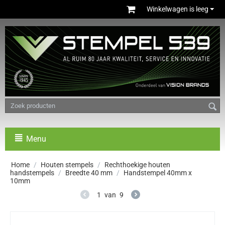
Winkelwagen is leeg
Menu
Home
/
Houten stempels
/
Rechthoekige houten
handstempels
/
Breedte 40 mm
/
Handstempel 40mm x
10mm
1
van
9